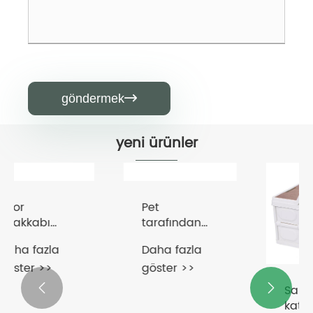
göndermek

yeni ürünler
Şeffaf Plastik
Spor
Kutu
Ayakkabı
Saklama
Kutusu
Daha fazla
Daha fazla
Kutusu
göster >>
göster >>

