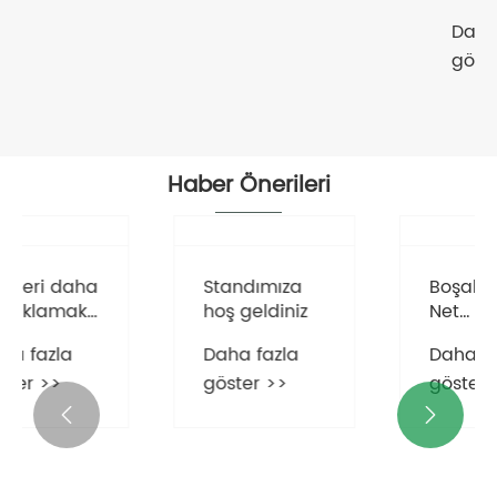
Haber Önerileri
Standımıza
hoş geldiniz


Daha fazla
Giysileri daha
göster >>
iyi saklamak
için giysi