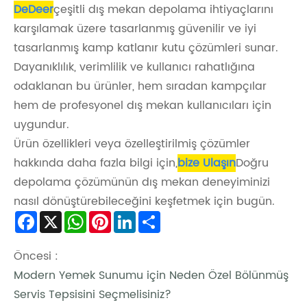
DeDeer
çeşitli dış mekan depolama ihtiyaçlarını
karşılamak üzere tasarlanmış güvenilir ve iyi
tasarlanmış kamp katlanır kutu çözümleri sunar.
Dayanıklılık, verimlilik ve kullanıcı rahatlığına
odaklanan bu ürünler, hem sıradan kampçılar
hem de profesyonel dış mekan kullanıcıları için
uygundur.
Ürün özellikleri veya özelleştirilmiş çözümler
hakkında daha fazla bilgi için,
bize Ulaşın
Doğru
depolama çözümünün dış mekan deneyiminizi
nasıl dönüştürebileceğini keşfetmek için bugün.
Facebook
X
WhatsApp
Pinterest
LinkedIn
Share
Öncesi :
Modern Yemek Sunumu için Neden Özel Bölünmüş
Servis Tepsisini Seçmelisiniz?