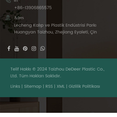

tel
+86-13906865575

Adres
Lecheng Kalıp ve Plastik Endüstrisi Parkı
Huangyan Taizhou, Zhejiang Eyaleti, Çin
Telif Hakkı © 2024 Taizhou DeDeer Plastic Co.,
Ltd. Tüm Hakları Saklıdır.
Links
|
Sitemap
|
RSS
|
XML
|
Gizlilik Politikası