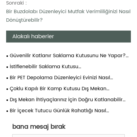
Sonraki :
Bir Buzdolabı Düzenleyici Mutfak Verimliliğinizi Nasıl
Dönüştürebilir?
Alakalı haberler
Güvenilir Katlanır Saklama Kutusunu Ne Yapar?
Malzemeler, Yapı ve Doğru Kullanıma İlişkin Tam
İstiflenebilir Saklama Kutusu
Bilimsel Kılavuz
Organizasyonunuzda Nasıl Devrim Yaratabilir?
Bir PET Depolama Düzenleyici Evinizi Nasıl
Dönüştürebilir?
Çoklu Kapılı Bir Kamp Kutusu Dış Mekan
Deneyiminizi Nasıl Geliştirebilir?
Dış Mekan İhtiyaçlarınız İçin Doğru Katlanabilir
Kamp Kutusunu Nasıl Seçersiniz?
Bir İçecek Tutucu Günlük Rahatlığı Nasıl
Artırabilir?
bana mesaj bırak